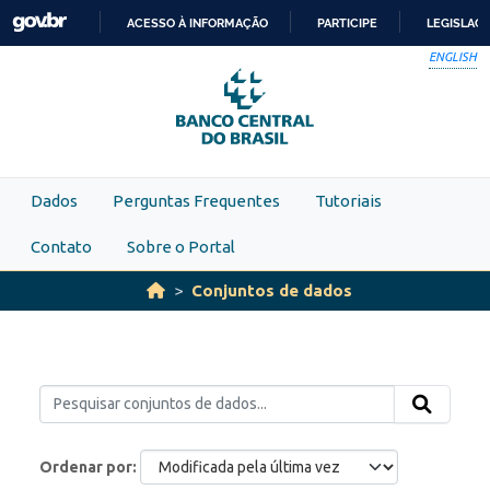
Skip to main content
ACESSO À INFORMAÇÃO
PARTICIPE
LEGISLAÇ
IR
ENGLISH
PARA
O
CONTEÚDO
Dados
Perguntas Frequentes
Tutoriais
Contato
Sobre o Portal
Conjuntos de dados
Ordenar por