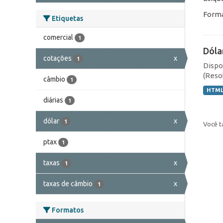
Forma
Etiquetas
comercial
1
Dóla
cotações
x
1
Dispo
(Resol
câmbio
1
HTM
diárias
1
dólar
x
1
Você t
ptax
1
taxas
x
1
taxas de câmbio
x
1
Formatos