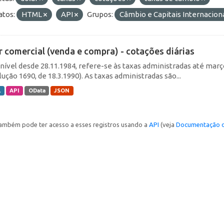
tos:
HTML
API
Grupos:
Câmbio e Capitais Internacion
r comercial (venda e compra) - cotações diárias
nível desde 28.11.1984, refere-se às taxas administradas até março 
ução 1690, de 18.3.1990). As taxas administradas são...
L
API
OData
JSON
ambém pode ter acesso a esses registros usando a
API
(veja
Documentação d