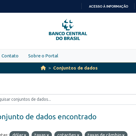
ACESSO À INFORMAÇÃO
IR
PARA
O
CONTEÚDO
Contato
Sobre o Portal
Conjuntos de dados
onjunto de dados encontrado
etas:
dólar
taxas
cotações
taxas de câmbio