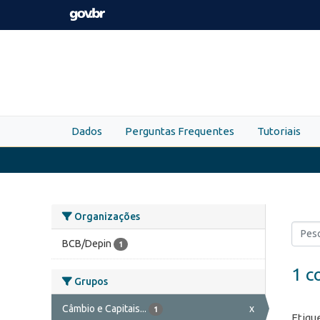
Skip to main content
Dados
Perguntas Frequentes
Tutoriais
Organizações
BCB/Depin
1
1 c
Grupos
Câmbio e Capitais...
x
1
Etiqu