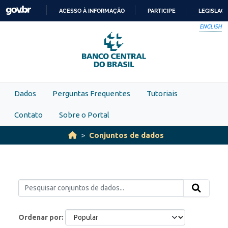
Skip to main content
ACESSO À INFORMAÇÃO
PARTICIPE
LEGISLAÇ
IR
ENGLISH
PARA
O
CONTEÚDO
Dados
Perguntas Frequentes
Tutoriais
Contato
Sobre o Portal
Conjuntos de dados
Ordenar por