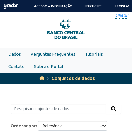
Skip to main content
ACESSO À INFORMAÇÃO
PARTICIPE
LEGISLAÇ
IR
ENGLISH
PARA
O
CONTEÚDO
Dados
Perguntas Frequentes
Tutoriais
Contato
Sobre o Portal
Conjuntos de dados
Ordenar por