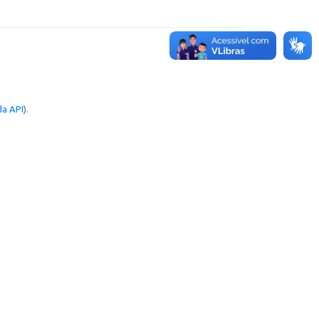
a API
).