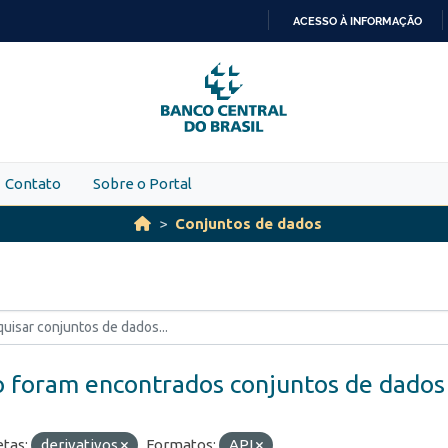
ACESSO À INFORMAÇÃO
IR
PARA
O
CONTEÚDO
Contato
Sobre o Portal
Conjuntos de dados
 foram encontrados conjuntos de dados
etas:
derivativos
Formatos:
API