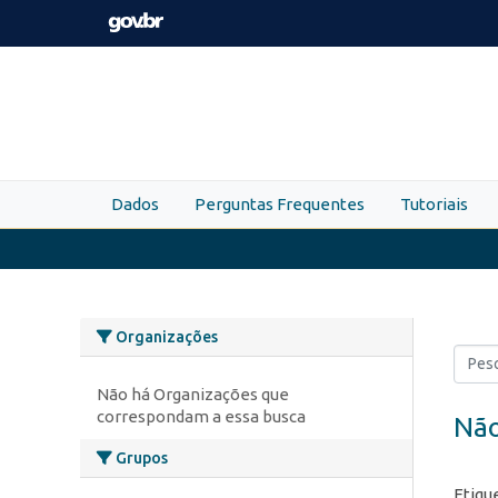
Skip to main content
Dados
Perguntas Frequentes
Tutoriais
Organizações
Não há Organizações que
correspondam a essa busca
Não
Grupos
Etiqu