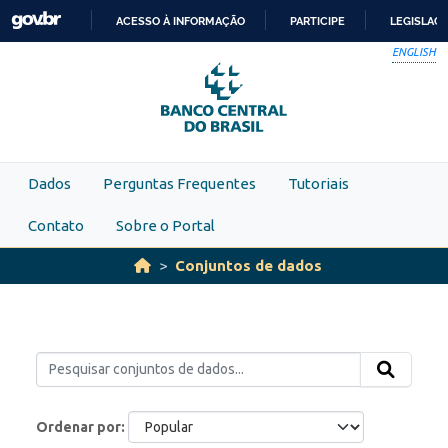
Skip to main content
ACESSO À INFORMAÇÃO
PARTICIPE
LEGISLAÇ
IR
ENGLISH
PARA
O
CONTEÚDO
Dados
Perguntas Frequentes
Tutoriais
Contato
Sobre o Portal
Conjuntos de dados
Ordenar por