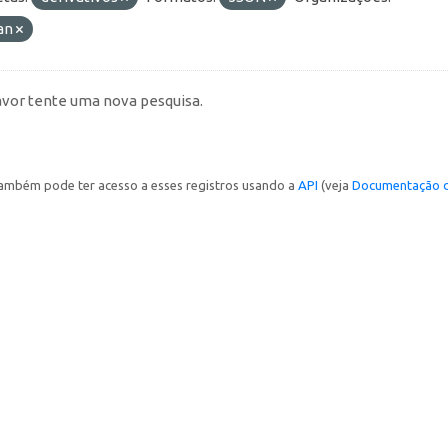
an
avor tente uma nova pesquisa.
ambém pode ter acesso a esses registros usando a
API
(veja
Documentação d