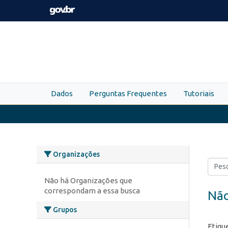
Skip to main content
Dados
Perguntas Frequentes
Tutoriais
Organizações
Não há Organizações que
correspondam a essa busca
Não
Grupos
Etiqu