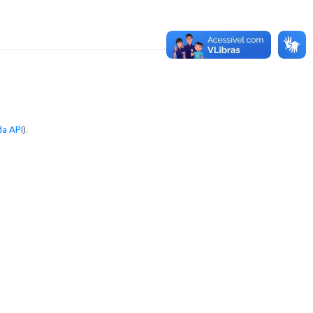
a API
).