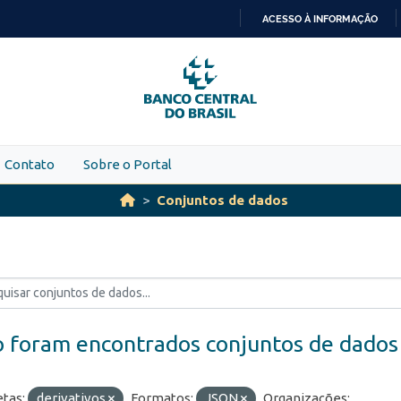
ACESSO À INFORMAÇÃO
IR
PARA
O
CONTEÚDO
Contato
Sobre o Portal
Conjuntos de dados
 foram encontrados conjuntos de dados
etas:
derivativos
Formatos:
JSON
Organizações: