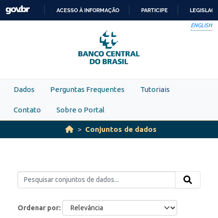
Skip to main content
ACESSO À INFORMAÇÃO
PARTICIPE
LEGISLAÇ
IR
ENGLISH
PARA
O
CONTEÚDO
Dados
Perguntas Frequentes
Tutoriais
Contato
Sobre o Portal
Conjuntos de dados
Ordenar por