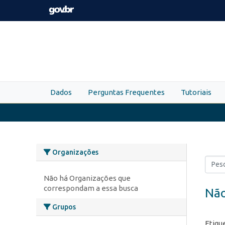
Skip to main content
Dados
Perguntas Frequentes
Tutoriais
Organizações
Não há Organizações que
correspondam a essa busca
Não
Grupos
Etiqu