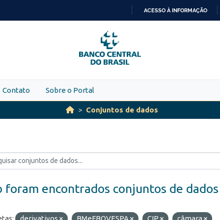
ACESSO À INFORMAÇÃO
IR
PARA
O
CONTEÚDO
Contato
Sobre o Portal
Conjuntos de dados
 foram encontrados conjuntos de dados
etas:
derivativos
BMeFBOVESPA
CIP
câmara