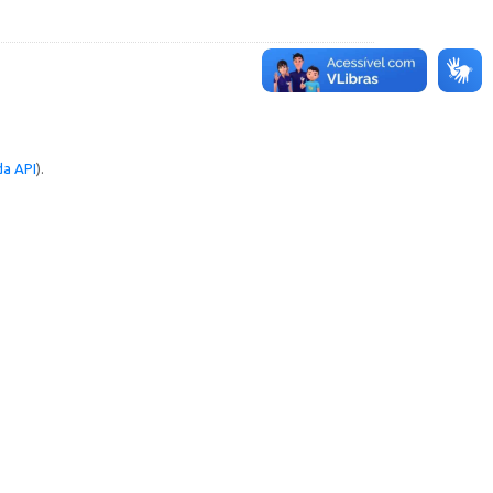
a API
).