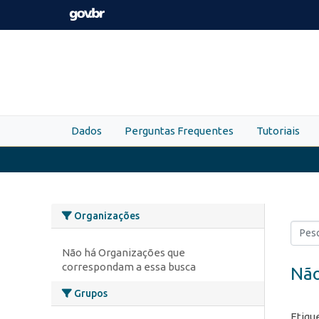
Skip to main content
Dados
Perguntas Frequentes
Tutoriais
Organizações
Não há Organizações que
correspondam a essa busca
Não
Grupos
Etiqu