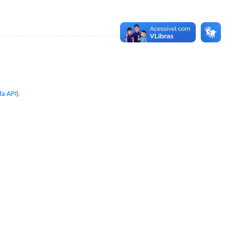
a API
).