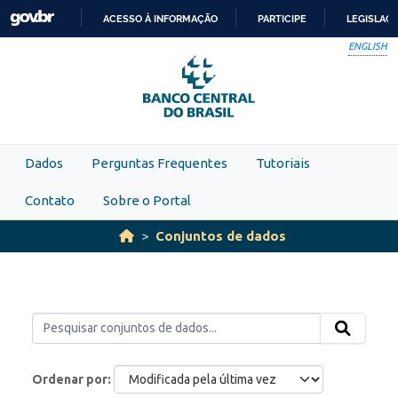
Skip to main content
ACESSO À INFORMAÇÃO
PARTICIPE
LEGISLAÇ
IR
ENGLISH
PARA
O
CONTEÚDO
Dados
Perguntas Frequentes
Tutoriais
Contato
Sobre o Portal
Conjuntos de dados
Ordenar por