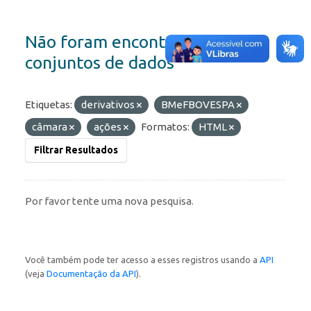
Não foram encontrados
conjuntos de dados
Etiquetas:
derivativos
BMeFBOVESPA
câmara
ações
Formatos:
HTML
Filtrar Resultados
Por favor tente uma nova pesquisa.
Você também pode ter acesso a esses registros usando a
API
(veja
Documentação da API
).