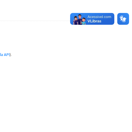
a API
).