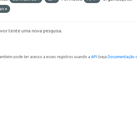
an
avor tente uma nova pesquisa.
ambém pode ter acesso a esses registros usando a
API
(veja
Documentação d