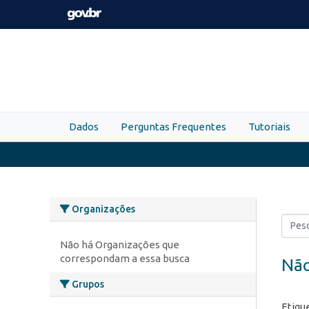
Skip to main content
Dados
Perguntas Frequentes
Tutoriais
Organizações
Não há Organizações que
correspondam a essa busca
Não
Grupos
Etiqu