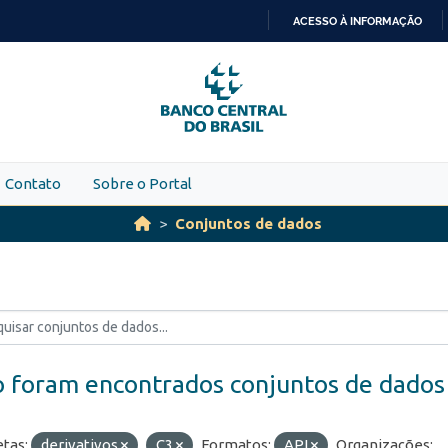
ACESSO À INFORMAÇÃO
IR
PARA
O
CONTEÚDO
Contato
Sobre o Portal
Conjuntos de dados
 foram encontrados conjuntos de dados
etas:
derivativos
C3
Formatos:
API
Organizações: