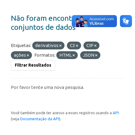
Não foram encontrados
conjuntos de dados
Etiquetas:
derivativos
C3
CIP
ações
Formatos:
HTML
JSON
Filtrar Resultados
Por favor tente uma nova pesquisa.
Você também pode ter acesso a esses registros usando a
API
(veja
Documentação da API
).