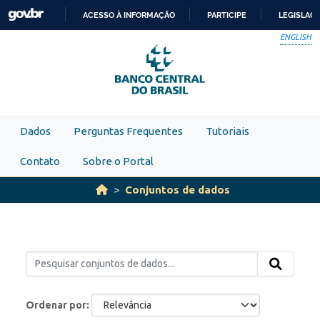
Skip to main content
ACESSO À INFORMAÇÃO
PARTICIPE
LEGISLAÇ
IR
ENGLISH
PARA
O
CONTEÚDO
Dados
Perguntas Frequentes
Tutoriais
Contato
Sobre o Portal
Conjuntos de dados
Ordenar por