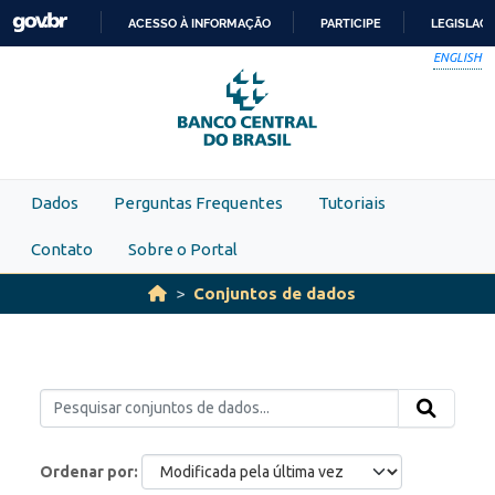
Skip to main content
ACESSO À INFORMAÇÃO
PARTICIPE
LEGISLAÇ
IR
ENGLISH
PARA
O
CONTEÚDO
Dados
Perguntas Frequentes
Tutoriais
Contato
Sobre o Portal
Conjuntos de dados
Ordenar por