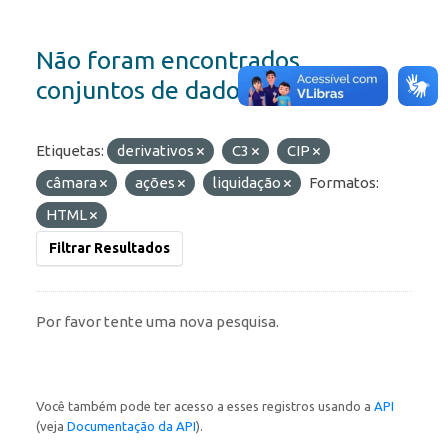
Não foram encontrados
conjuntos de dados
Etiquetas:
derivativos
C3
CIP
câmara
ações
liquidação
Formatos:
HTML
Filtrar Resultados
Por favor tente uma nova pesquisa.
Você também pode ter acesso a esses registros usando a
API
(veja
Documentação da API
).