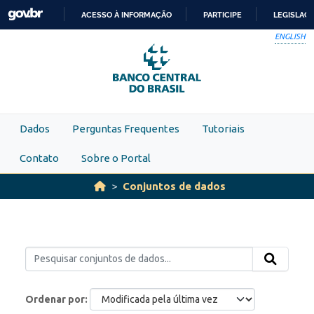
Skip to main content
ACESSO À INFORMAÇÃO
PARTICIPE
LEGISLAÇ
IR
ENGLISH
PARA
O
CONTEÚDO
Dados
Perguntas Frequentes
Tutoriais
Contato
Sobre o Portal
Conjuntos de dados
Ordenar por