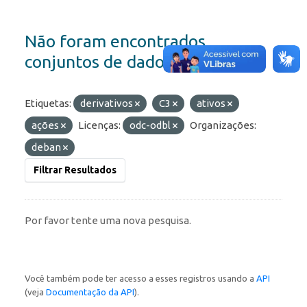
Não foram encontrados
conjuntos de dados
Etiquetas:
derivativos
C3
ativos
ações
Licenças:
odc-odbl
Organizações:
deban
Filtrar Resultados
Por favor tente uma nova pesquisa.
Você também pode ter acesso a esses registros usando a
API
(veja
Documentação da API
).