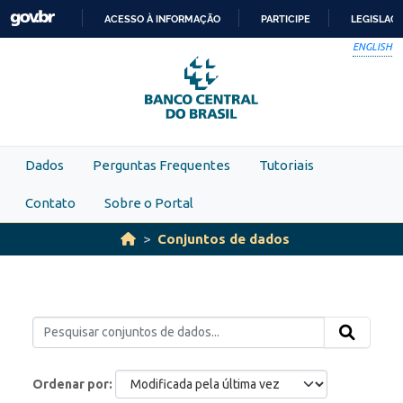
Skip to main content
ACESSO À INFORMAÇÃO
PARTICIPE
LEGISLAÇ
IR
ENGLISH
PARA
O
CONTEÚDO
Dados
Perguntas Frequentes
Tutoriais
Contato
Sobre o Portal
Conjuntos de dados
Ordenar por