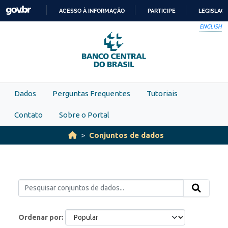
Skip to main content
ACESSO À INFORMAÇÃO
PARTICIPE
LEGISLAÇ
IR
ENGLISH
PARA
O
CONTEÚDO
Dados
Perguntas Frequentes
Tutoriais
Contato
Sobre o Portal
Conjuntos de dados
Ordenar por