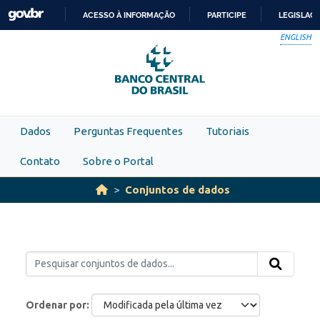
Skip to main content
ACESSO À INFORMAÇÃO
PARTICIPE
LEGISLAÇ
IR
ENGLISH
PARA
O
CONTEÚDO
Dados
Perguntas Frequentes
Tutoriais
Contato
Sobre o Portal
Conjuntos de dados
Ordenar por