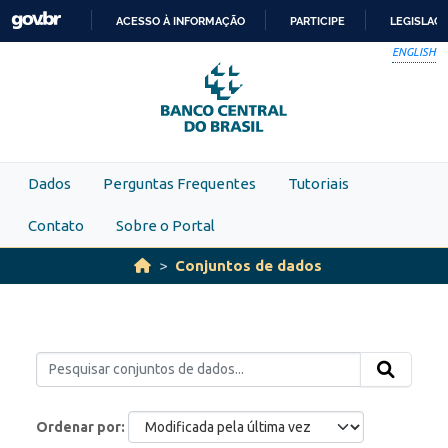
Skip to main content
ACESSO À INFORMAÇÃO
PARTICIPE
LEGISLAÇ
IR
ENGLISH
PARA
O
CONTEÚDO
Dados
Perguntas Frequentes
Tutoriais
Contato
Sobre o Portal
Conjuntos de dados
Ordenar por