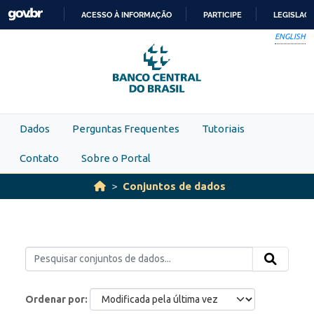
Skip to main content
ACESSO À INFORMAÇÃO
PARTICIPE
LEGISLAÇ
IR
ENGLISH
PARA
O
CONTEÚDO
Dados
Perguntas Frequentes
Tutoriais
Contato
Sobre o Portal
Conjuntos de dados
Ordenar por