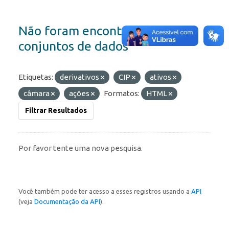
Não foram encontrados
conjuntos de dados
Etiquetas:
derivativos
CIP
ativos
câmara
ações
Formatos:
HTML
Filtrar Resultados
Por favor tente uma nova pesquisa.
Você também pode ter acesso a esses registros usando a
API
(veja
Documentação da API
).