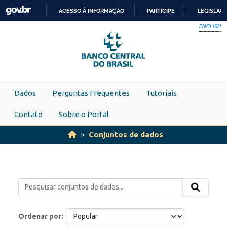
Skip to main content
ACESSO À INFORMAÇÃO
PARTICIPE
LEGISLAÇ
IR
ENGLISH
PARA
O
CONTEÚDO
Dados
Perguntas Frequentes
Tutoriais
Contato
Sobre o Portal
Conjuntos de dados
Ordenar por