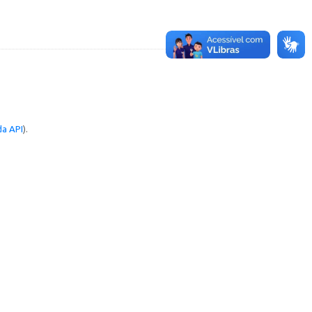
a API
).