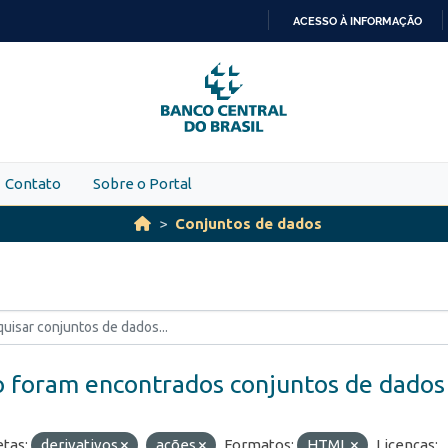
ACESSO À INFORMAÇÃO
IR
PARA
O
CONTEÚDO
Contato
Sobre o Portal
Conjuntos de dados
 foram encontrados conjuntos de dados
etas:
derivativos
ações
Formatos:
HTML
Licenças: