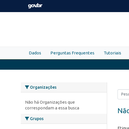
Skip to main content
Dados
Perguntas Frequentes
Tutoriais
Organizações
Não há Organizações que
correspondam a essa busca
Não
Grupos
Etiqu