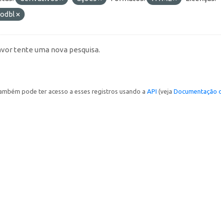
-odbl
avor tente uma nova pesquisa.
ambém pode ter acesso a esses registros usando a
API
(veja
Documentação d