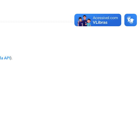
a API
).