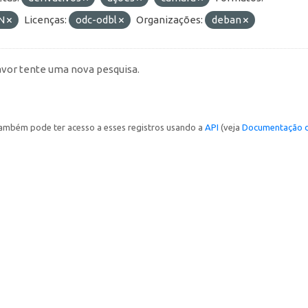
N
Licenças:
odc-odbl
Organizações:
deban
avor tente uma nova pesquisa.
ambém pode ter acesso a esses registros usando a
API
(veja
Documentação d