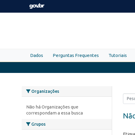
Skip to main content
Dados
Perguntas Frequentes
Tutoriais
Organizações
Não há Organizações que
correspondam a essa busca
Não
Grupos
Etiqu