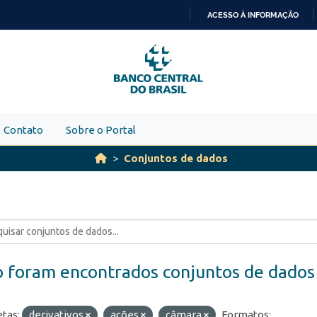
ACESSO À INFORMAÇÃO
IR
PARA
O
CONTEÚDO
Contato
Sobre o Portal
Conjuntos de dados
 foram encontrados conjuntos de dados
etas:
derivativos
ações
câmara
Formatos: