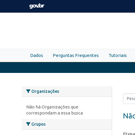
Skip to main content
Dados
Perguntas Frequentes
Tutoriais
Organizações
Não há Organizações que
correspondam a essa busca
Não
Grupos
Etiqu