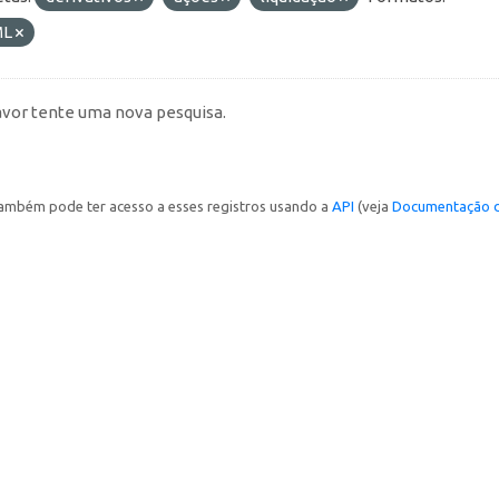
ML
avor tente uma nova pesquisa.
ambém pode ter acesso a esses registros usando a
API
(veja
Documentação d