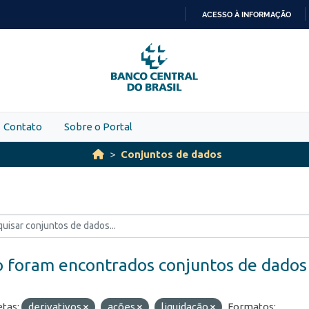
ACESSO À INFORMAÇÃO
IR
PARA
O
CONTEÚDO
Contato
Sobre o Portal
Conjuntos de dados
 foram encontrados conjuntos de dados
etas:
derivativos
ações
liquidação
Formatos: