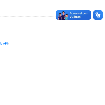
a API
).