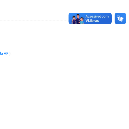
a API
).