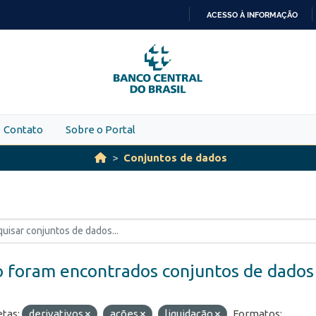
ACESSO À INFORMAÇÃO
IR
PARA
O
CONTEÚDO
Contato
Sobre o Portal
Conjuntos de dados
 foram encontrados conjuntos de dados
etas:
derivativos
ações
liquidação
Formatos: