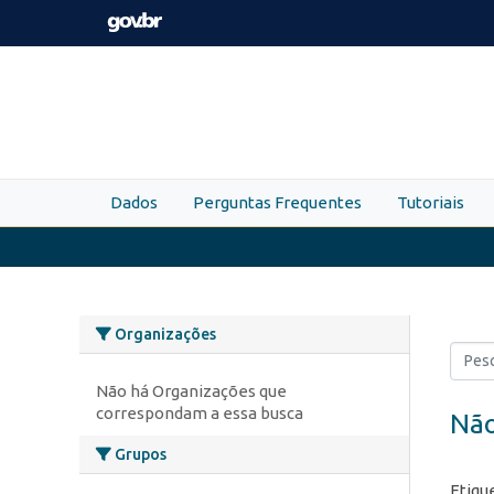
Skip to main content
Dados
Perguntas Frequentes
Tutoriais
Organizações
Não há Organizações que
correspondam a essa busca
Não
Grupos
Etiqu