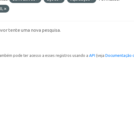
ML
avor tente uma nova pesquisa.
ambém pode ter acesso a esses registros usando a
API
(veja
Documentação d