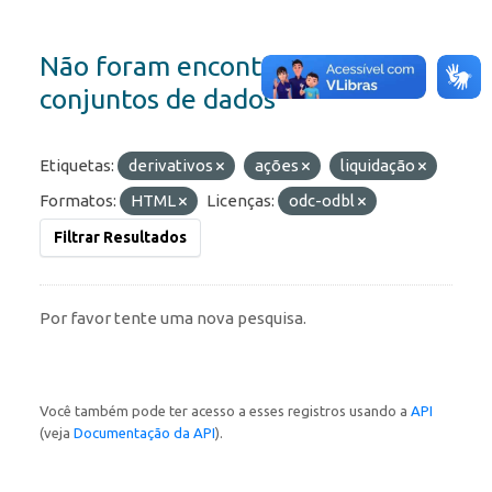
Não foram encontrados
conjuntos de dados
Etiquetas:
derivativos
ações
liquidação
Formatos:
HTML
Licenças:
odc-odbl
Filtrar Resultados
Por favor tente uma nova pesquisa.
Você também pode ter acesso a esses registros usando a
API
(veja
Documentação da API
).