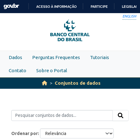
Skip to main content
ACESSO À INFORMAÇÃO
PARTICIPE
LEGISLAÇ
IR
ENGLISH
PARA
O
CONTEÚDO
Dados
Perguntas Frequentes
Tutoriais
Contato
Sobre o Portal
Conjuntos de dados
Ordenar por