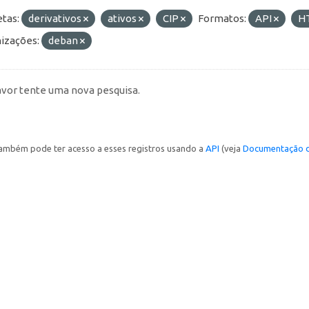
etas:
derivativos
ativos
CIP
Formatos:
API
H
izações:
deban
avor tente uma nova pesquisa.
ambém pode ter acesso a esses registros usando a
API
(veja
Documentação d