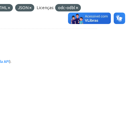
TML
JSON
Licenças:
odc-odbl
a API
).