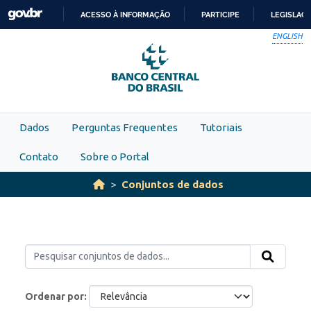
Skip to main content
ACESSO À INFORMAÇÃO
PARTICIPE
LEGISLAÇ
IR
ENGLISH
PARA
O
CONTEÚDO
Dados
Perguntas Frequentes
Tutoriais
Contato
Sobre o Portal
Conjuntos de dados
Ordenar por