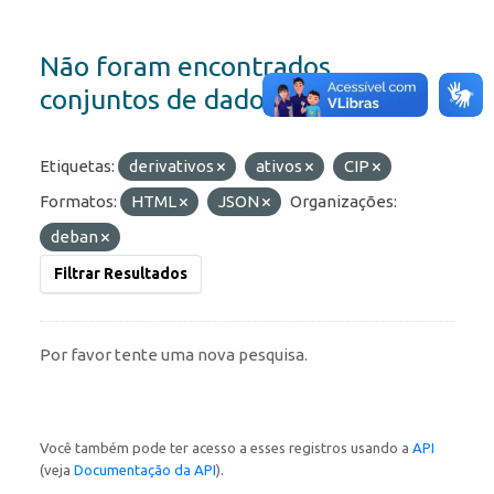
Não foram encontrados
conjuntos de dados
Etiquetas:
derivativos
ativos
CIP
Formatos:
HTML
JSON
Organizações:
deban
Filtrar Resultados
Por favor tente uma nova pesquisa.
Você também pode ter acesso a esses registros usando a
API
(veja
Documentação da API
).