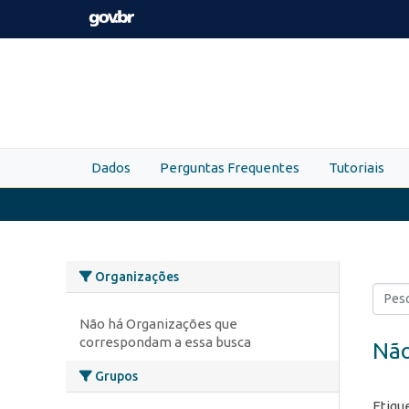
Skip to main content
Dados
Perguntas Frequentes
Tutoriais
Organizações
Não há Organizações que
correspondam a essa busca
Não
Grupos
Etiqu