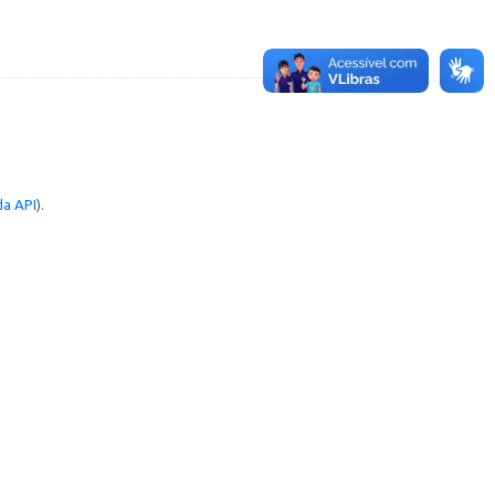
a API
).