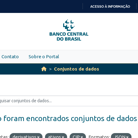
ACESSO À INFORMAÇÃO
IR
PARA
O
CONTEÚDO
Contato
Sobre o Portal
Conjuntos de dados
 foram encontrados conjuntos de dados
etas:
derivativos
ativos
CIP
Formatos:
JSON