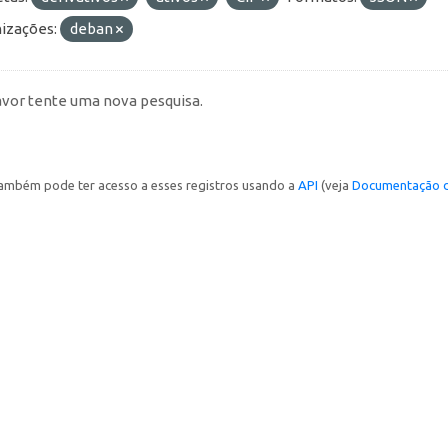
izações:
deban
avor tente uma nova pesquisa.
ambém pode ter acesso a esses registros usando a
API
(veja
Documentação d