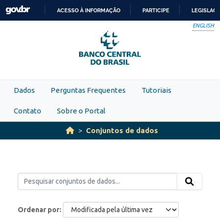
Skip to main content
ACESSO À INFORMAÇÃO
PARTICIPE
LEGISLAÇ
IR
ENGLISH
PARA
O
CONTEÚDO
Dados
Perguntas Frequentes
Tutoriais
Contato
Sobre o Portal
Conjuntos de dados
Ordenar por