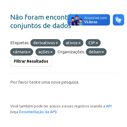
Não foram encontrados
conjuntos de dados
Etiquetas:
derivativos
ativos
CIP
câmara
ações
Organizações:
deban
Filtrar Resultados
Por favor tente uma nova pesquisa.
Você também pode ter acesso a esses registros usando a
API
(veja
Documentação da API
).