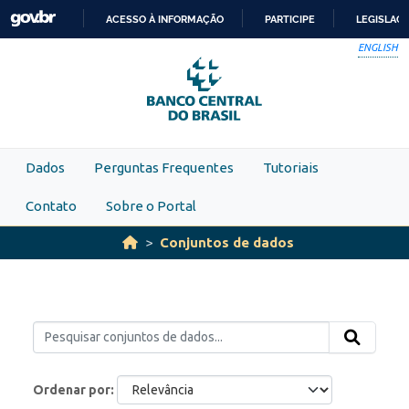
Skip to main content
ACESSO À INFORMAÇÃO
PARTICIPE
LEGISLAÇ
IR
ENGLISH
PARA
O
CONTEÚDO
Dados
Perguntas Frequentes
Tutoriais
Contato
Sobre o Portal
Conjuntos de dados
Ordenar por