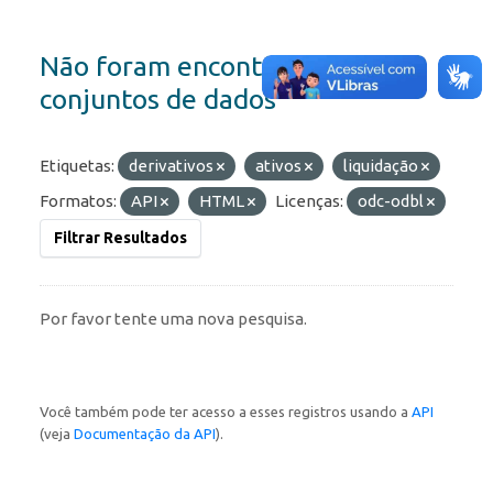
Não foram encontrados
conjuntos de dados
Etiquetas:
derivativos
ativos
liquidação
Formatos:
API
HTML
Licenças:
odc-odbl
Filtrar Resultados
Por favor tente uma nova pesquisa.
Você também pode ter acesso a esses registros usando a
API
(veja
Documentação da API
).