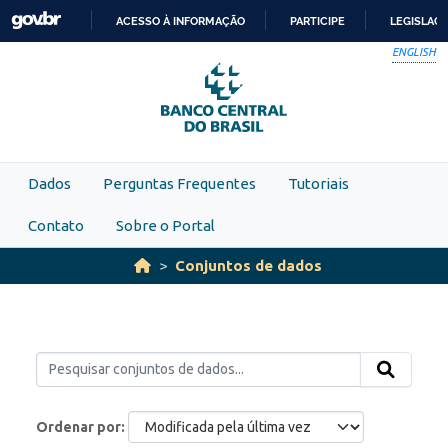
Skip to main content
ACESSO À INFORMAÇÃO
PARTICIPE
LEGISLAÇ
IR
ENGLISH
PARA
O
CONTEÚDO
Dados
Perguntas Frequentes
Tutoriais
Contato
Sobre o Portal
Conjuntos de dados
Ordenar por