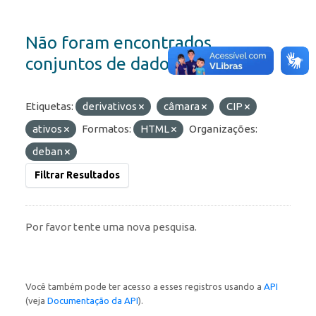
Não foram encontrados
conjuntos de dados
Etiquetas:
derivativos
câmara
CIP
ativos
Formatos:
HTML
Organizações:
deban
Filtrar Resultados
Por favor tente uma nova pesquisa.
Você também pode ter acesso a esses registros usando a
API
(veja
Documentação da API
).