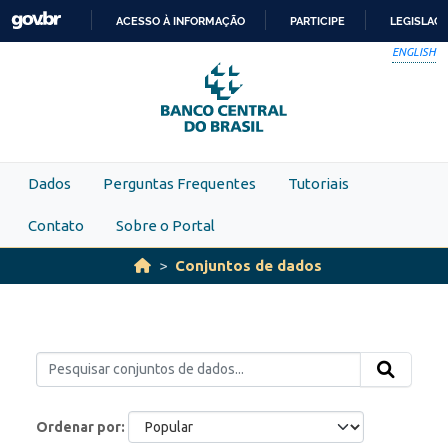
Skip to main content
ACESSO À INFORMAÇÃO
PARTICIPE
LEGISLAÇ
IR
ENGLISH
PARA
O
CONTEÚDO
Dados
Perguntas Frequentes
Tutoriais
Contato
Sobre o Portal
Conjuntos de dados
Ordenar por