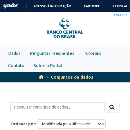
Skip to main content
ACESSO À INFORMAÇÃO
PARTICIPE
LEGISLAÇ
IR
ENGLISH
PARA
O
CONTEÚDO
Dados
Perguntas Frequentes
Tutoriais
Contato
Sobre o Portal
Conjuntos de dados
Ordenar por