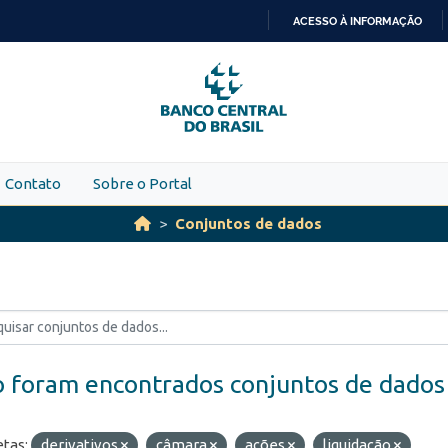
ACESSO À INFORMAÇÃO
IR
PARA
O
CONTEÚDO
Contato
Sobre o Portal
Conjuntos de dados
 foram encontrados conjuntos de dados
etas:
derivativos
câmara
ações
liquidação