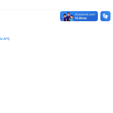
a API
).