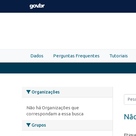
Skip to main content
Dados
Perguntas Frequentes
Tutoriais
Organizações
Não há Organizações que
correspondam a essa busca
Não
Grupos
Etiqu