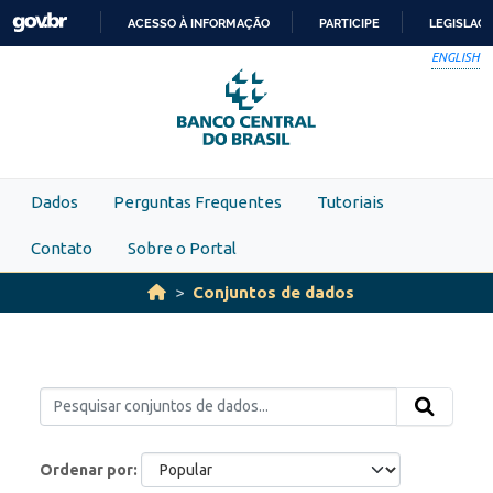
Skip to main content
ACESSO À INFORMAÇÃO
PARTICIPE
LEGISLAÇ
IR
ENGLISH
PARA
O
CONTEÚDO
Dados
Perguntas Frequentes
Tutoriais
Contato
Sobre o Portal
Conjuntos de dados
Ordenar por