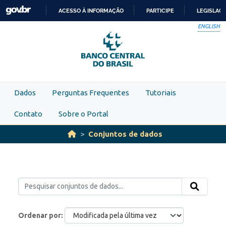
Skip to main content
ACESSO À INFORMAÇÃO
PARTICIPE
LEGISLAÇ
IR
ENGLISH
PARA
O
CONTEÚDO
Dados
Perguntas Frequentes
Tutoriais
Contato
Sobre o Portal
Conjuntos de dados
Ordenar por