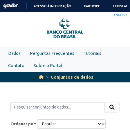
Skip to main content
ACESSO À INFORMAÇÃO
PARTICIPE
LEGISLAÇ
IR
ENGLISH
PARA
O
CONTEÚDO
Dados
Perguntas Frequentes
Tutoriais
Contato
Sobre o Portal
Conjuntos de dados
Ordenar por