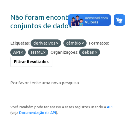
Não foram encontrados
conjuntos de dados
Etiquetas:
derivativos
câmbio
Formatos:
API
HTML
Organizações:
deban
Filtrar Resultados
Por favor tente uma nova pesquisa.
Você também pode ter acesso a esses registros usando a
API
(veja
Documentação da API
).