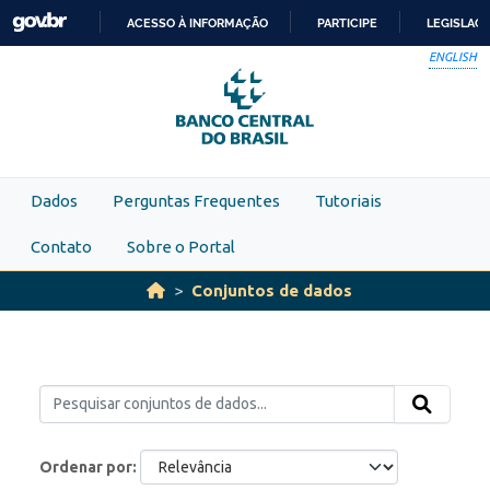
Skip to main content
ACESSO À INFORMAÇÃO
PARTICIPE
LEGISLAÇ
IR
ENGLISH
PARA
O
CONTEÚDO
Dados
Perguntas Frequentes
Tutoriais
Contato
Sobre o Portal
Conjuntos de dados
Ordenar por