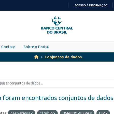
ACESSO À INFORMAÇÃO
IR
PARA
O
CONTEÚDO
Contato
Sobre o Portal
Conjuntos de dados
 foram encontrados conjuntos de dados
etas:
derivativos
câmbio
BMeFBOVESPA
CIP