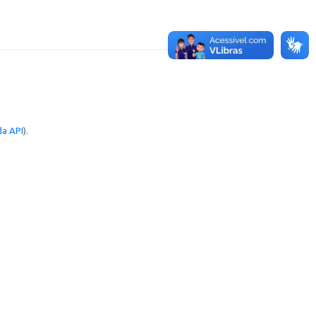
a API
).