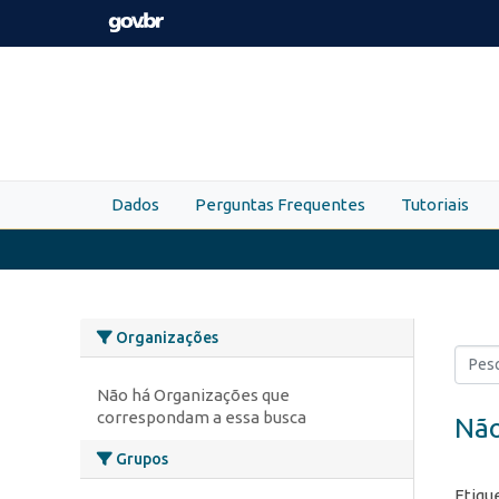
Skip to main content
Dados
Perguntas Frequentes
Tutoriais
Organizações
Não há Organizações que
correspondam a essa busca
Não
Grupos
Etiqu