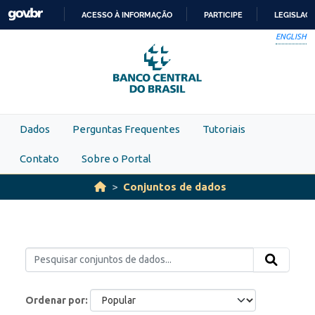
Skip to main content
ACESSO À INFORMAÇÃO
PARTICIPE
LEGISLAÇ
IR
ENGLISH
PARA
O
CONTEÚDO
Dados
Perguntas Frequentes
Tutoriais
Contato
Sobre o Portal
Conjuntos de dados
Ordenar por