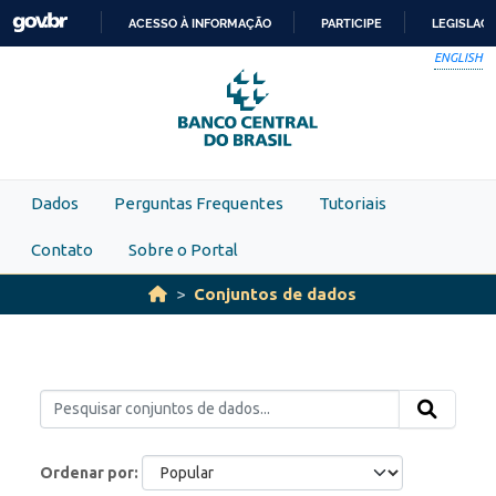
Skip to main content
ACESSO À INFORMAÇÃO
PARTICIPE
LEGISLAÇ
IR
ENGLISH
PARA
O
CONTEÚDO
Dados
Perguntas Frequentes
Tutoriais
Contato
Sobre o Portal
Conjuntos de dados
Ordenar por