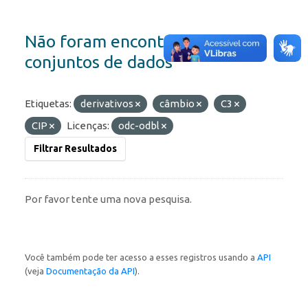
Não foram encontrados
conjuntos de dados
Etiquetas:
derivativos
câmbio
C3
CIP
Licenças:
odc-odbl
Filtrar Resultados
Por favor tente uma nova pesquisa.
Você também pode ter acesso a esses registros usando a
API
(veja
Documentação da API
).