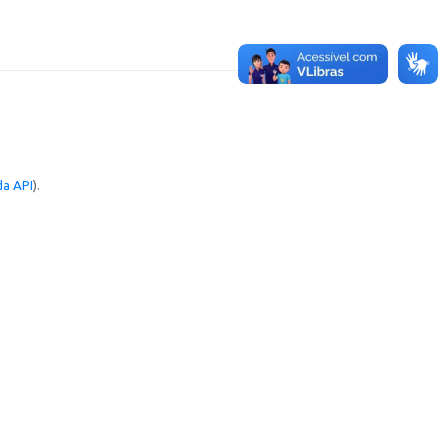
a API
).