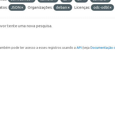
tos:
JSON
Organizações:
deban
Licenças:
odc-odbl
avor tente uma nova pesquisa.
ambém pode ter acesso a esses registros usando a
API
(veja
Documentação d