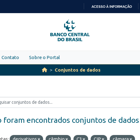
ACESSO À INFORMAÇÃO
IR
PARA
O
CONTEÚDO
Contato
Sobre o Portal
Conjuntos de dados
 foram encontrados conjuntos de dados
etas:
derivativos
câmbio
C3
CIP
câmara