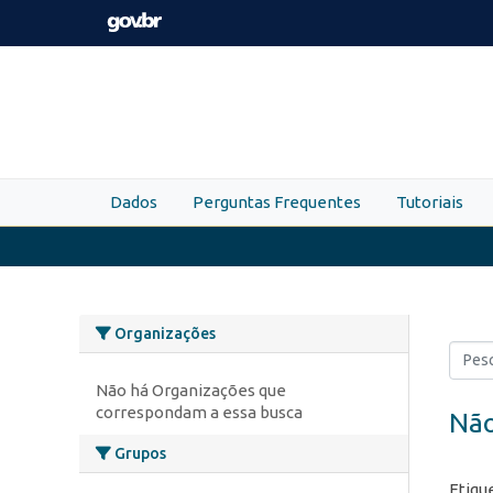
Skip to main content
Dados
Perguntas Frequentes
Tutoriais
Organizações
Não há Organizações que
correspondam a essa busca
Não
Grupos
Etiqu