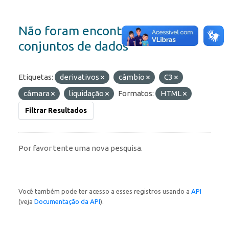
Não foram encontrados
conjuntos de dados
Etiquetas:
derivativos
câmbio
C3
câmara
liquidação
Formatos:
HTML
Filtrar Resultados
Por favor tente uma nova pesquisa.
Você também pode ter acesso a esses registros usando a
API
(veja
Documentação da API
).