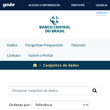
Skip to main content
ACESSO À INFORMAÇÃO
PARTICIPE
LEGISLAÇ
IR
ENGLISH
PARA
O
CONTEÚDO
Dados
Perguntas Frequentes
Tutoriais
Contato
Sobre o Portal
Conjuntos de dados
Ordenar por