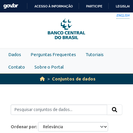
Skip to main content
ACESSO À INFORMAÇÃO
PARTICIPE
LEGISLAÇ
IR
ENGLISH
PARA
O
CONTEÚDO
Dados
Perguntas Frequentes
Tutoriais
Contato
Sobre o Portal
Conjuntos de dados
Ordenar por