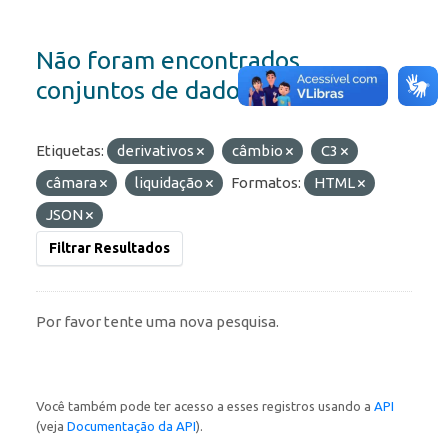
Não foram encontrados
conjuntos de dados
Etiquetas:
derivativos
câmbio
C3
câmara
liquidação
Formatos:
HTML
JSON
Filtrar Resultados
Por favor tente uma nova pesquisa.
Você também pode ter acesso a esses registros usando a
API
(veja
Documentação da API
).