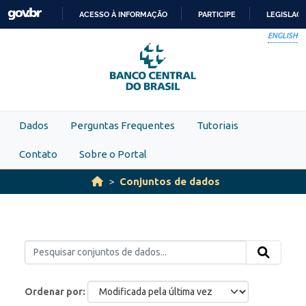
Skip to main content
ACESSO À INFORMAÇÃO
PARTICIPE
LEGISLAÇ
IR
ENGLISH
PARA
O
CONTEÚDO
Dados
Perguntas Frequentes
Tutoriais
Contato
Sobre o Portal
Conjuntos de dados
Ordenar por