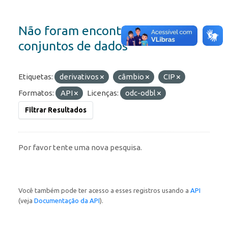
Não foram encontrados
conjuntos de dados
Etiquetas:
derivativos
câmbio
CIP
Formatos:
API
Licenças:
odc-odbl
Filtrar Resultados
Por favor tente uma nova pesquisa.
Você também pode ter acesso a esses registros usando a
API
(veja
Documentação da API
).