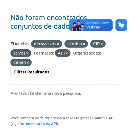
Não foram encontrados
conjuntos de dados
Etiquetas:
derivativos
câmbio
CIP
ativos
Formatos:
API
Organizações:
deban
Filtrar Resultados
Por favor tente uma nova pesquisa.
Você também pode ter acesso a esses registros usando a
API
(veja
Documentação da API
).