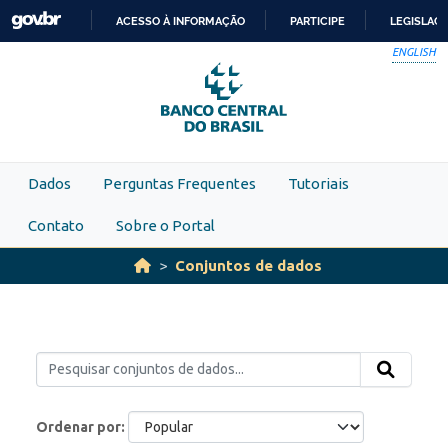
Skip to main content
ACESSO À INFORMAÇÃO
PARTICIPE
LEGISLAÇ
IR
ENGLISH
PARA
O
CONTEÚDO
Dados
Perguntas Frequentes
Tutoriais
Contato
Sobre o Portal
Conjuntos de dados
Ordenar por