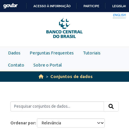
Skip to main content
ACESSO À INFORMAÇÃO
PARTICIPE
LEGISLAÇ
IR
ENGLISH
PARA
O
CONTEÚDO
Dados
Perguntas Frequentes
Tutoriais
Contato
Sobre o Portal
Conjuntos de dados
Ordenar por