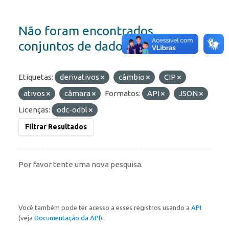
Não foram encontrados
conjuntos de dados
Etiquetas:
derivativos
câmbio
CIP
ativos
câmara
Formatos:
API
JSON
Licenças:
odc-odbl
Filtrar Resultados
Por favor tente uma nova pesquisa.
Você também pode ter acesso a esses registros usando a
API
(veja
Documentação da API
).