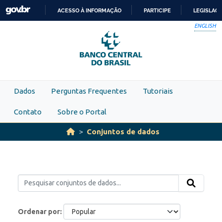
Skip to main content
ACESSO À INFORMAÇÃO
PARTICIPE
LEGISLAÇ
IR
ENGLISH
PARA
O
CONTEÚDO
Dados
Perguntas Frequentes
Tutoriais
Contato
Sobre o Portal
Conjuntos de dados
Ordenar por