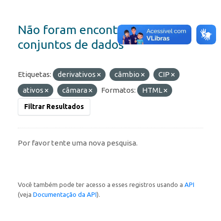
Não foram encontrados
conjuntos de dados
Etiquetas:
derivativos
câmbio
CIP
ativos
câmara
Formatos:
HTML
Filtrar Resultados
Por favor tente uma nova pesquisa.
Você também pode ter acesso a esses registros usando a
API
(veja
Documentação da API
).