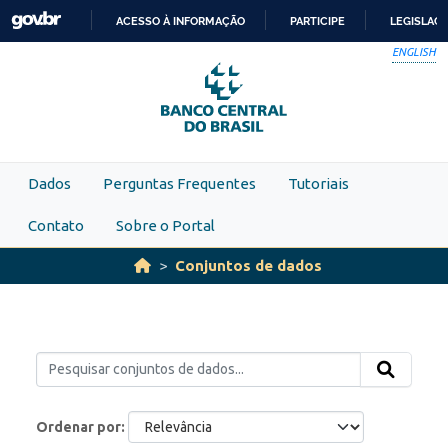
Skip to main content
ACESSO À INFORMAÇÃO
PARTICIPE
LEGISLAÇ
IR
ENGLISH
PARA
O
CONTEÚDO
Dados
Perguntas Frequentes
Tutoriais
Contato
Sobre o Portal
Conjuntos de dados
Ordenar por