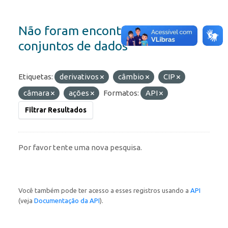
Não foram encontrados
conjuntos de dados
Etiquetas:
derivativos
câmbio
CIP
câmara
ações
Formatos:
API
Filtrar Resultados
Por favor tente uma nova pesquisa.
Você também pode ter acesso a esses registros usando a
API
(veja
Documentação da API
).